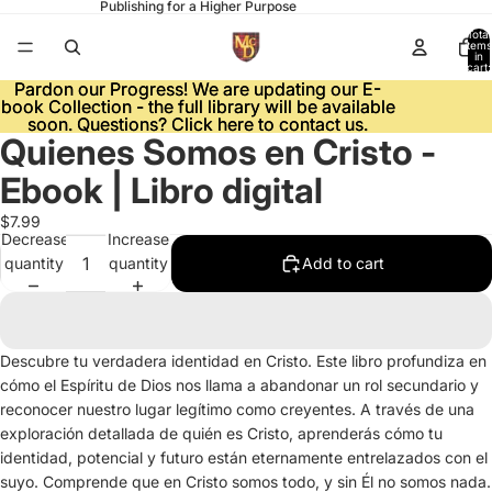
Publishing for a Higher Purpose
Total
items
in
cart:
0
Pardon our Progress! We are updating our E-
Pardon our Progress! We are updating our E-
book Collection - the full library will be available
book Collection - the full library will be available
soon. Questions? Click here to contact us.
soon. Questions? Click here to contact us.
Quienes Somos en Cristo -
Open
image
Ebook | Libro digital
in
full
$7.99
Decrease
Increase
screen
quantity
quantity
Add to cart
Descubre tu verdadera identidad en Cristo. Este libro profundiza en
cómo el Espíritu de Dios nos llama a abandonar un rol secundario y
reconocer nuestro lugar legítimo como creyentes. A través de una
exploración detallada de quién es Cristo, aprenderás cómo tu
identidad, potencial y futuro están eternamente entrelazados con el
suyo. Comprende que en Cristo somos todo, y sin Él no somos nada.